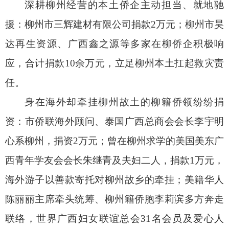
深耕柳州经营的本土侨企主动担当、就地驰
援：柳州市三辉建材有限公司捐款2万元；柳州市昊
达再生资源、广西鑫之源等多家在柳侨企积极响
应，合计捐款10余万元，立足柳州本土扛起救灾责
任。
身在海外却牵挂柳州故土的柳籍侨领纷纷捐
资：市侨联海外顾问、泰国广西总商会会长李宇明
心系柳州，捐资2万元；曾在柳州求学的美国美东广
西青年学友会会长朱继青及夫妇二人，捐款1万元，
海外游子以善款寄托对柳州故乡的牵挂；美籍华人
陈丽丽主席牵头统筹、柳州籍侨胞李莉滨多方奔走
联络，世界广西妇女联谊总会31名会员及爱心人