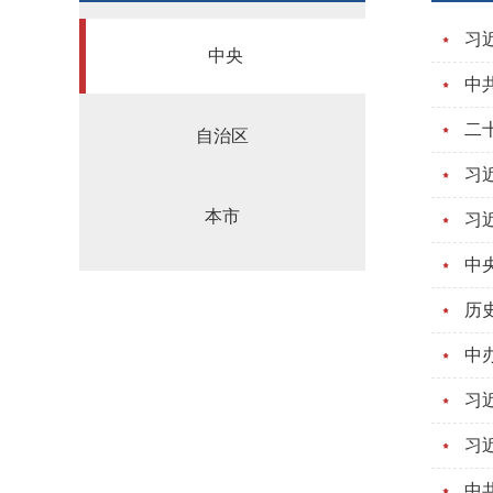
习
中央
中
二
自治区
习
本市
历
中
习
习
中