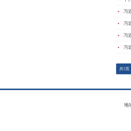
习
习
习
共5页
地