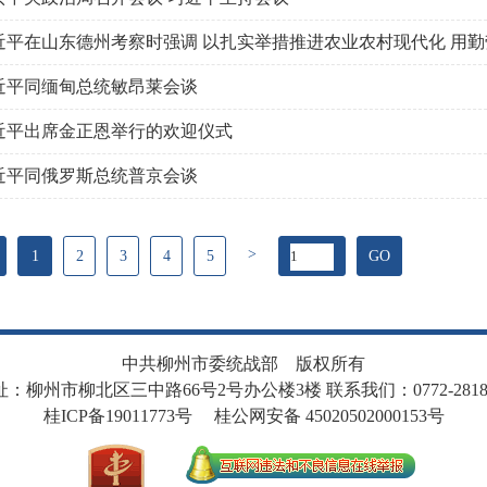
近平同缅甸总统敏昂莱会谈
近平出席金正恩举行的欢迎仪式
近平同俄罗斯总统普京会谈
>
1
2
3
4
5
GO
中共柳州市委统战部 版权所有
址：柳州市柳北区三中路66号2号办公楼3楼 联系我们：0772-28187
桂ICP备19011773号
桂公网安备 45020502000153号