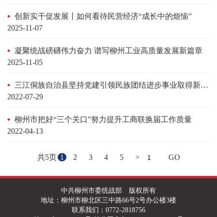
创新实干促发展丨如何看待民营经济“成长中的烦恼”
2025-11-07
凝聚统战磅礴伟力奋力 谱写柳州工业高质量发展新篇章
2025-11-05
三江侗族自治县坚持党建引领民族团结进步事业取得新成效
2022-07-29
柳州市把好“三个关口”努力提升工商联换届工作质量
2022-04-13
共5页
1
2
3
4
5
>
GO
中共柳州市委统战部 版权所有
地址：柳州市柳北区三中路66号2号办公楼3楼
联系我们：0772-2818756